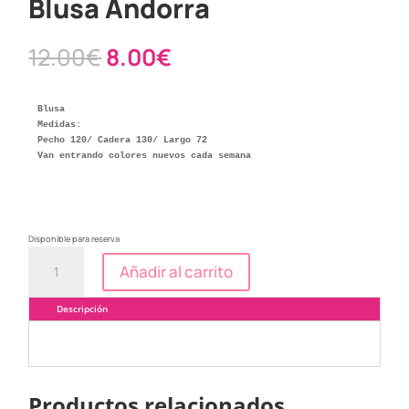
Blusa Andorra
El
El
12.00
€
8.00
€
precio
precio
original
actual
era:
es:
12.00€.
8.00€.
Blusa

Medidas:

Pecho 120/ Cadera 130/ Largo 72

Van entrando colores nuevos cada semana
Disponible para reserva
Blusa
Añadir al carrito
Andorra
cantidad
Descripción
Productos relacionados