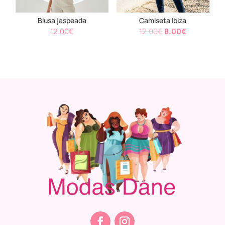
Blusa jaspeada
Camiseta Ibiza
El
El
12.00
€
12.00
€
8.00
€
precio
precio
original
actual
era:
es:
12.00€.
8.00€.