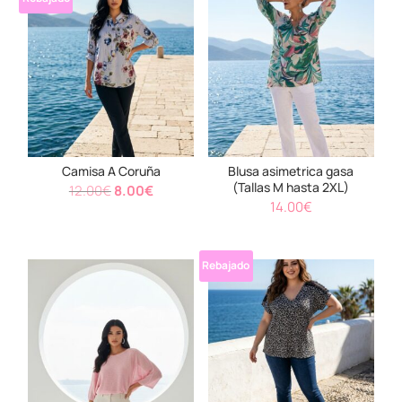
Camisa A Coruña
Blusa asimetrica gasa
(Tallas M hasta 2XL)
El
El
12.00
€
8.00
€
14.00
€
precio
precio
original
actual
era:
es:
Rebajado
12.00€.
8.00€.