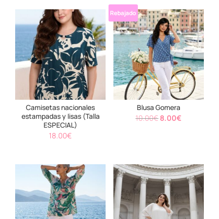
Rebajado
Camisetas nacionales
Blusa Gomera
estampadas y lisas (Talla
El
El
10.00
€
8.00
€
ESPECIAL)
precio
precio
18.00
€
original
actual
era:
es:
10.00€.
8.00€.