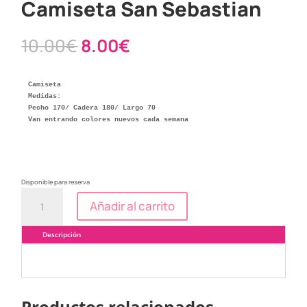
Camiseta San Sebastian
El
El
10.00
€
8.00
€
precio
precio
original
actual
era:
es:
10.00€.
8.00€.
Camiseta 

Medidas:

Pecho 170/ Cadera 180/ Largo 70

Van entrando colores nuevos cada semana
Disponible para reserva
Camiseta
Añadir al carrito
San
Sebastian
cantidad
Descripción
Productos relacionados