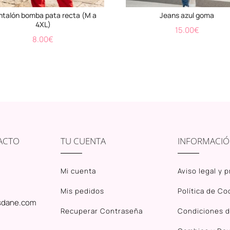
ntalón bomba pata recta (M a
Jeans azul goma
4XL)
15.00
€
8.00
€
ACTO
TU CUENTA
INFORMACI
Mi cuenta
Aviso legal y 
Mis pedidos
Política de Co
sdane.com
Recuperar Contraseña
Condiciones 