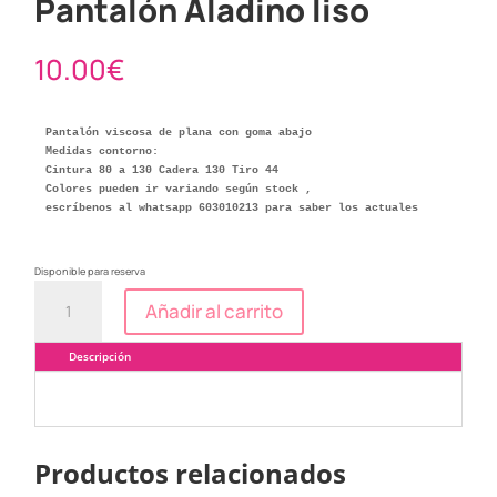
Pantalón Aladino liso
10.00
€
Pantalón viscosa de plana con goma abajo

Medidas contorno:

Cintura 80 a 130 Cadera 130 Tiro 44

Colores pueden ir variando según stock ,

escríbenos al whatsapp 603010213 para saber los actuales
Disponible para reserva
Pantalón
Añadir al carrito
Aladino
liso
cantidad
Descripción
Productos relacionados