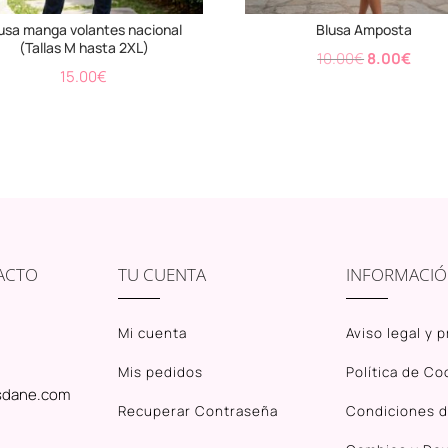
usa manga volantes nacional
Blusa Amposta
(Tallas M hasta 2XL)
El
El
10.00
€
8.00
€
15.00
€
precio
preci
original
actua
era:
es:
10.00€.
8.00€
ACTO
TU CUENTA
INFORMACI
Mi cuenta
Aviso legal y 
Mis pedidos
Política de Co
sdane.com
Recuperar Contraseña
Condiciones 