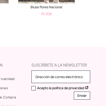
Blusa flores Nacional
16.00
€
o
l
.
ÓN
SUSCRÍBETE A LA NEWSLETTER
privacidad
Acepto la política de privacidad
okies
Enviar
de Compra