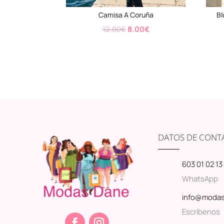
Camisa A Coruña
Bl
El
El
12.00
€
8.00
€
precio
precio
original
actual
era:
es:
12.00€.
8.00€.
DATOS DE CONT
603 01 02 13
WhatsApp
info@moda
Escríbenos