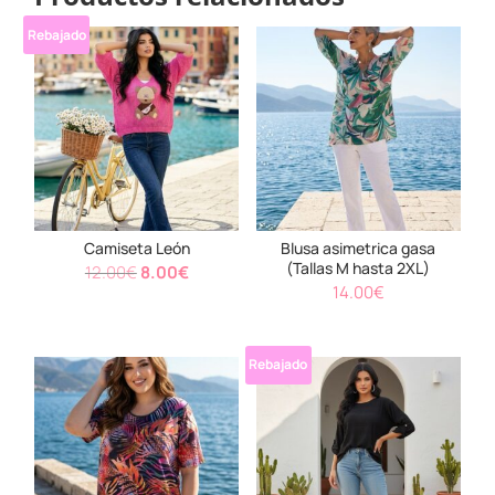
Rebajado
Camiseta León
Blusa asimetrica gasa
(Tallas M hasta 2XL)
El
El
12.00
€
8.00
€
14.00
€
precio
precio
original
actual
era:
es:
Rebajado
12.00€.
8.00€.