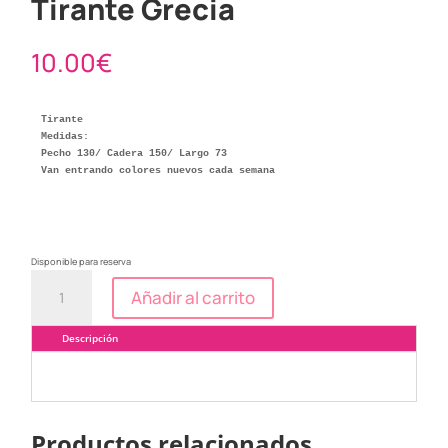
Tirante Grecia
10.00
€
Tirante 

Medidas:

Pecho 130/ Cadera 150/ Largo 73

Van entrando colores nuevos cada semana
Disponible para reserva
Tirante
Añadir al carrito
Grecia
cantidad
Descripción
Productos relacionados