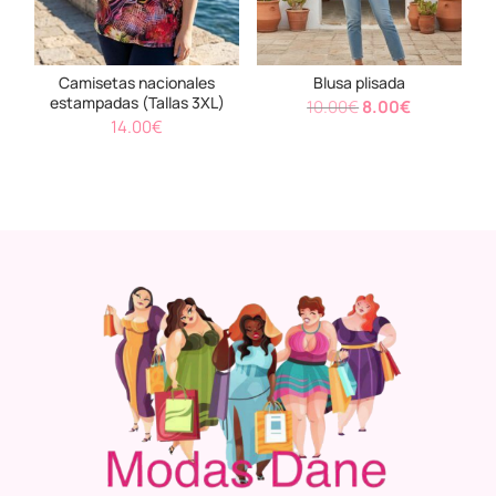
Camisetas nacionales
Blusa plisada
estampadas (Tallas 3XL)
El
El
10.00
€
8.00
€
14.00
€
precio
precio
original
actual
era:
es:
10.00€.
8.00€.