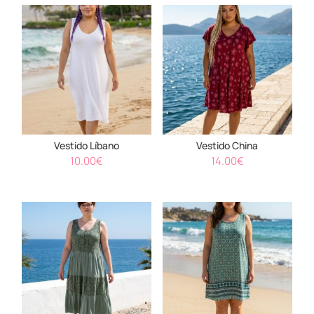
Vestido Líbano
Vestido China
10.00
€
14.00
€