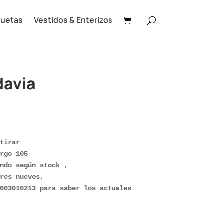
uetas
Vestidos & Enterizos
davia
tirar

rgo 105

ndo según stock ,

res nuevos, 

603010213 para saber los actuales