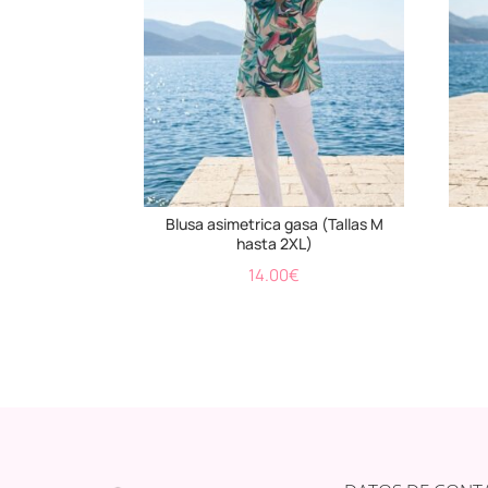
Blusa asimetrica gasa (Tallas M
hasta 2XL)
14.00
€