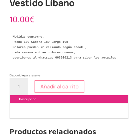
Vestido Líbano
10.00
€
Medidas contorno: 

Pecho 120 Cadera 180 Largo 105

Colores pueden ir variando según stock ,

cada semana entran colores nuevos, 

escríbenos al whatsapp 603010213 para saber los actuales
Disponible para reserva
Vestido
Añadir al carrito
Líbano
cantidad
Descripción
Productos relacionados