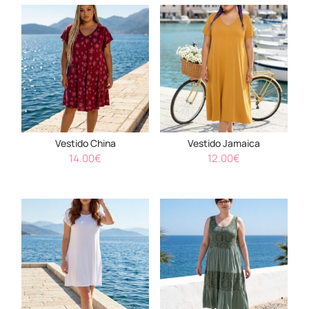
Vestido China
Vestido Jamaica
14.00
€
12.00
€